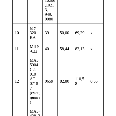
10206
,1021
3,
949,
0080
МУ
10
320
39
50,00
69,29
х
КА
МПУ
11
40
58,44
82,13
х
-622
МАЗ
5904
С2-
010
АТ
110,5
12
0659
82,80
0,55
0718
8
7
(смец
цявоз
)
МАЗ-
43812