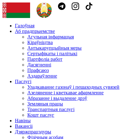
Галоўная
Аб прадпрыемстве
Агульная інфармацыя
Кіраўніцтва
Антыкарупцыйныя меры
Сертыфікаты і палітыкі
Партфоліа работ
Дасягненні
Прафсаюз
Аздараўленне
Паслугі
Уладкаванне газонаў і пешаходных сувязей
Азеляненне і кветкавае афармленне
Абразанне і выдаленне дрэў
Земляныя працы
Транспартныя паслугі
Кошт паслуг
Навіны
Вакансіі
Дзяржпрацэдуры
Фізічным асобам