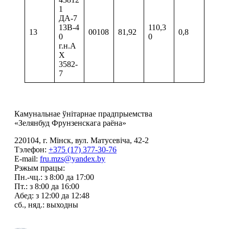
1
ДА-7
13В-4
110,3
13
00108
81,92
0,8
0
0
г.н.А
Х
3582-
7
Камунальнае ўнітарнае прадпрыемства
«Зелянбуд Фрунзенскага раёна»
220104, г. Мінск, вул. Матусевіча, 42-2
Тэлефон:
+375 (17) 377-30-76
E-mail:
fru.mzs@yandex.by
Рэжым працы:
Пн.-чц.: з 8:00 да 17:00
Пт.: з 8:00 да 16:00
Абед: з 12:00 да 12:48
сб., няд.: выходны