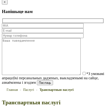
×
Напішыце нам
*З умовамі
апрацоўкі персанальных дадзеных, выкладзенымі на сайце,
азнаёмлены і згодзен
Главная
-
Паслугі
-
Транспартныя паслугі
Транспартныя паслугі