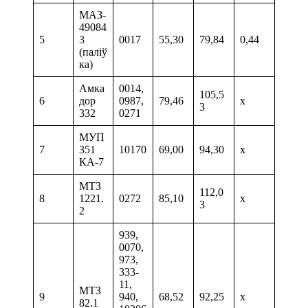
МАЗ-
49084
5
3
0017
55,30
79,84
0,44
(паліў
ка)
Амка
0014,
105,5
6
дор
0987,
79,46
х
3
332
0271
МУП
7
351
10170
69,00
94,30
х
КА-7
МТЗ
112,0
8
1221.
0272
85,10
х
3
2
939,
0070,
973,
333-
11,
МТЗ
9
940,
68,52
92,25
х
82.1