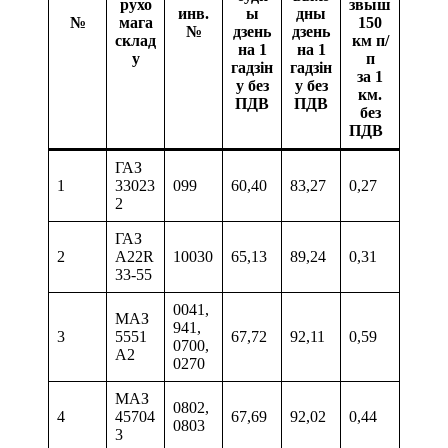
рухо
звыш
инв.
ы
дны
№
мага
150
№
дзень
дзень
склад
км п/
на 1
на 1
у
п
гадзін
гадзін
за 1
у без
у без
км.
ПДВ
ПДВ
без
ПДВ
ГАЗ
1
33023
099
60,40
83,27
0,27
2
ГАЗ
2
A22R
10030
65,13
89,24
0,31
33-55
0041,
МАЗ
941,
3
5551
67,72
92,11
0,59
0700,
А2
0270
МАЗ
0802,
4
45704
67,69
92,02
0,44
0803
3