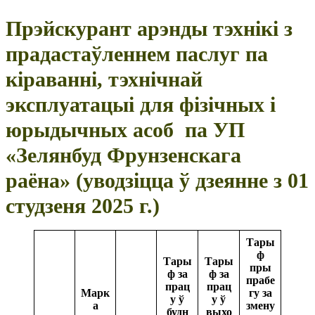
Прэйскурант арэнды тэхнікі з
прадастаўленнем паслуг па
кіраванні, тэхнічнай
эксплуатацыі для фізічных і
юрыдычных асоб па УП
«Зелянбуд Фрунзенскага
раёна» (уводзіцца ў дзеянне з 01
студзеня 2025 г.)
Тары
ф
Тары
Тары
пры
ф за
ф за
прабе
прац
прац
Марк
гу за
у ў
у ў
а
змену
будн
выхо