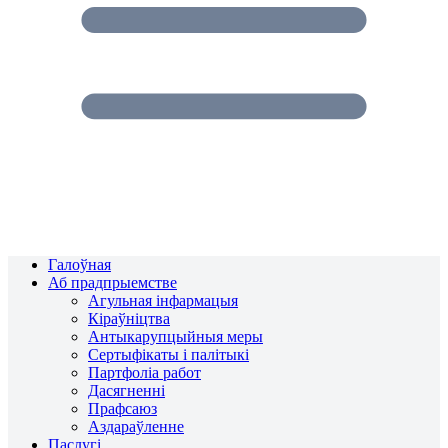
Галоўная
Аб прадпрыемстве
Агульная інфармацыя
Кіраўніцтва
Антыкарупцыйныя меры
Сертыфікаты і палітыкі
Партфоліа работ
Дасягненні
Прафсаюз
Аздараўленне
Паслугі