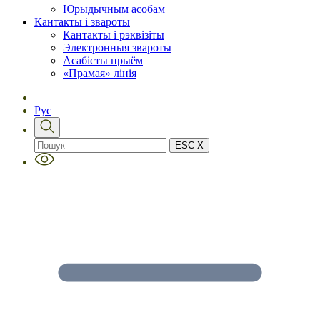
Юрыдычным асобам
Кантакты і звароты
Кантакты і рэквізіты
Электронныя звароты
Асабісты прыём
«Прамая» лінія
Рус
ESC X